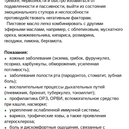
тревоге, нервозности и быстро избавиться от
подавленности и пассивности, выйти из состояния
эмоционального ступора и неспособности
противодействовать негативным факторам.
Пихтовое масло легко комбинировать с другими
эфирными маслами, например, с облепиховым, мускатного
ореха, можжевельника, кипариса, розмарина,
гвоздики, лимона, бергамота.
Показания:
кожные заболевания (экзема, грибок, фурункулез,
псориаз, карбункулы, обморожения, усиленная
потливость);
заболевания полости рта (пародонтоз, стоматит, зубная
боль);
воспалительные процессы дыхательных путей
(пневмония, бронхит, туберкулез, тонзиллит);
профилактика ОРЗ, ОРВИ, вспомогательное средство
при кашле, насморке;
укрепление ослабленной иммунной системы;
варикоз, трофические язвы, а также проявления
атеросклероза;
боль и дискомфортные ощущения, связанные с