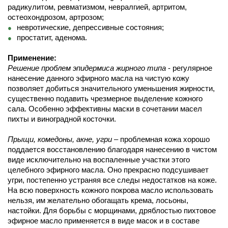
радикулитом, ревматизмом, невралгией, артритом,
остеохондрозом, артрозом;
невротические, депрессивные состояния;
простатит, аденома.
Приме
нение
:
Решение проблем эпидермиса жирного типа
- регулярное
нанесение данного эфирного масла на чистую кожу
позволяет добиться значительного уменьшения жирности,
существенно подавить чрезмерное выделение кожного
сала. Особенно эффективны маски в сочетании масел
пихты и виноградной косточки.
Прыщи, комедоны, акне, угри
– проблемная кожа хорошо
поддается восстановлению благодаря нанесению в чистом
виде исключительно на воспаленные участки этого
целебного эфирного масла. Оно прекрасно подсушивает
угри, постепенно устраняя все следы недостатков на коже.
На всю поверхность кожного покрова масло использовать
нельзя, им желательно обогащать крема, лосьоны,
настойки. Для борьбы с морщинами, дряблостью пихтовое
эфирное масло применяется в виде масок и в составе