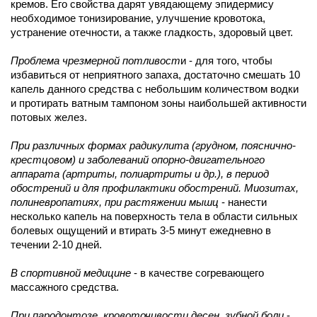
кремов. Его свойства дарят увядающему эпидермису
необходимое тонизирование, улучшение кровотока,
устранение отечности, а также гладкость, здоровый цвет.
Проблема чрезмерной потливост
и - для того, чтобы
избавиться от неприятного запаха, достаточно смешать 10
капель данного средства с небольшим количеством водки
и протирать ватным тампоном зоны наибольшей активности
потовых желез.
При различных формах радикулита (грудном, пояснично-
крестцовом) и заболеваний опорно-двигательного
аппарата (артриты, полиартриты и др.), в период
обострений и для профилактики обострений. Миозитах,
полиневропатиях, при растяжении мышц
- нанести
несколько капель на поверхность тела в области сильных
болевых ощущений и втирать 3-5 минут ежедневно в
течении 2-10 дней.
В спортивной медицине
- в качестве согревающего
массажного средства.
При пародонтозе, кровоточивости десен, зубной боли
-