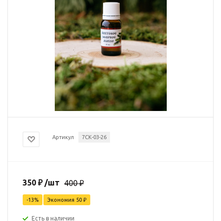
Артикул
7СК-03-26
350
₽
/шт
400
₽
-
13
%
Экономия
50
₽
Есть в наличии